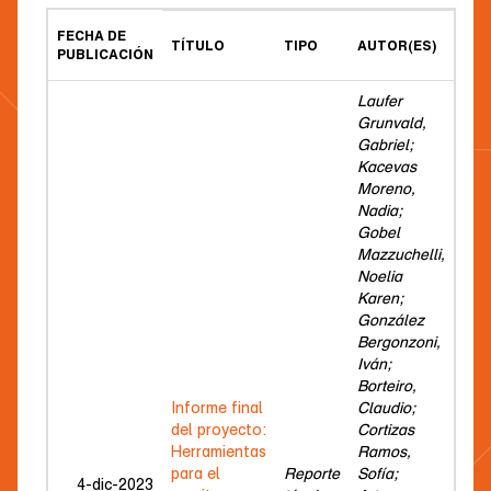
FECHA DE
TÍTULO
TIPO
AUTOR(ES)
PUBLICACIÓN
Laufer
Grunvald,
Gabriel;
Kacevas
Moreno,
Nadia;
Gobel
Mazzuchelli,
Noelia
Karen;
González
Bergonzoni,
Iván;
Borteiro,
Informe final
Claudio;
del proyecto:
Cortizas
Herramientas
Ramos,
para el
Reporte
Sofía;
4-dic-2023