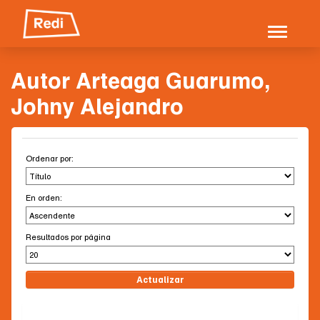
Skip
navigation
Autor Arteaga Guarumo,
Johny Alejandro
Ordenar por:
En orden:
Resultados por página