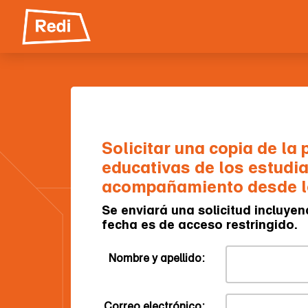
Skip
navigation
Solicitar una copia de la 
educativas de los estudi
acompañamiento desde lo
Se enviará una solicitud incluyen
fecha es de acceso restringido.
Nombre y apellido:
Correo electrónico: