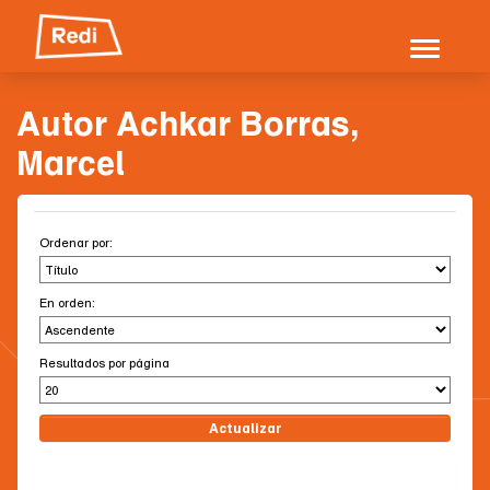
Skip
navigation
Autor Achkar Borras,
Marcel
Ordenar por:
En orden:
Resultados por página