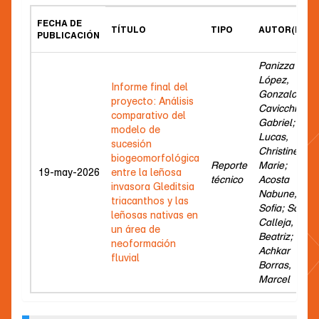
FECHA DE
TÍTULO
TIPO
AUTOR(ES)
PUBLICACIÓN
Panizza
López,
Informe final del
Gonzalo;
proyecto: Análisis
Cavicchioli,
comparativo del
Gabriel;
modelo de
Lucas,
sucesión
Christine
biogeomorfológica
Reporte
Marie;
19-may-2026
entre la leñosa
técnico
Acosta
invasora Gleditsia
Nabune,
triacanthos y las
Sofia; Sosa
leñosas nativas en
Calleja,
un área de
Beatriz;
neoformación
Achkar
fluvial
Borras,
Marcel