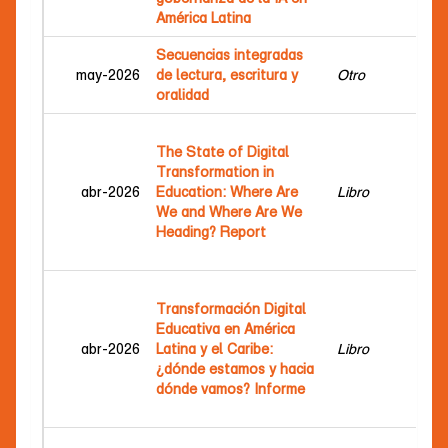
América Latina
Secuencias integradas
may-2026
de lectura, escritura y
Otro
Alb
oralidad
Due
The State of Digital
Car
Transformation in
Mar
abr-2026
Education: Where Are
Libro
Bel
We and Where Are We
de 
Heading? Report
Mar
Jes
Due
Transformación Digital
Car
Educativa en América
Mar
abr-2026
Latina y el Caribe:
Libro
Bel
¿dónde estamos y hacia
de 
dónde vamos? Informe
Mar
Jes
Due