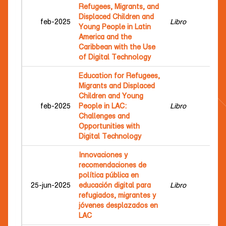
Refugees, Migrants, and
Displaced Children and
Go
feb-2025
Libro
Young People in Latin
Mar
America and the
Caribbean with the Use
of Digital Technology
Education for Refugees,
Migrants and Displaced
Children and Young
Go
feb-2025
People in LAC:
Libro
Mar
Challenges and
Opportunities with
Digital Technology
Innovaciones y
recomendaciones de
Go
política pública en
Mar
25-jun-2025
educación digital para
Libro
Fer
refugiados, migrantes y
Fio
jóvenes desplazados en
LAC