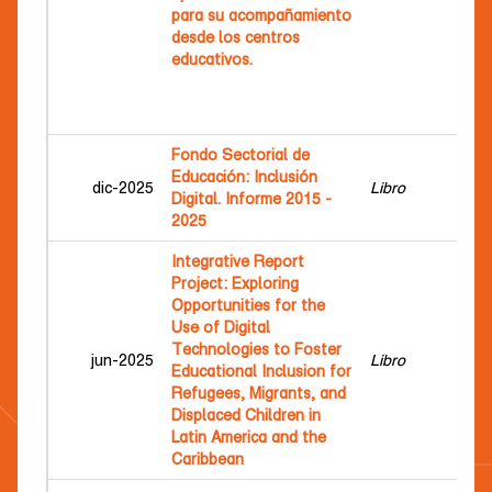
Le
para su acompañamiento
Ca
desde los centros
Cab
educativos.
Ma
Ur
Bo
Fondo Sectorial de
Educación: Inclusión
Fu
dic-2025
Libro
Digital. Informe 2015 -
Cei
2025
Integrative Report
Project: Exploring
Ca
Opportunities for the
Luc
Use of Digital
Dáv
Technologies to Foster
jun-2025
Libro
Cri
Educational Inclusion for
Sá
Refugees, Migrants, and
Bau
Displaced Children in
Co
Latin America and the
Caribbean