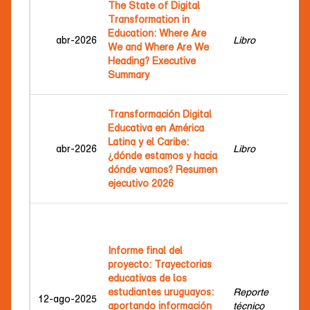
The State of Digital
Car
Transformation in
Mar
Education: Where Are
abr-2026
Libro
Bel
We and Where Are We
de 
Heading? Executive
Mar
Summary
Jes
Due
Transformación Digital
Car
Educativa en América
Mar
Latina y el Caribe:
abr-2026
Libro
Bel
¿dónde estamos y hacia
de 
dónde vamos? Resumen
Mar
ejecutivo 2026
Jes
Sei
Mar
Viñ
Informe final del
Jen
proyecto: Trayectorias
Ro
educativas de los
Du
estudiantes uruguayos:
Reporte
12-ago-2025
Fed
aportando información
técnico