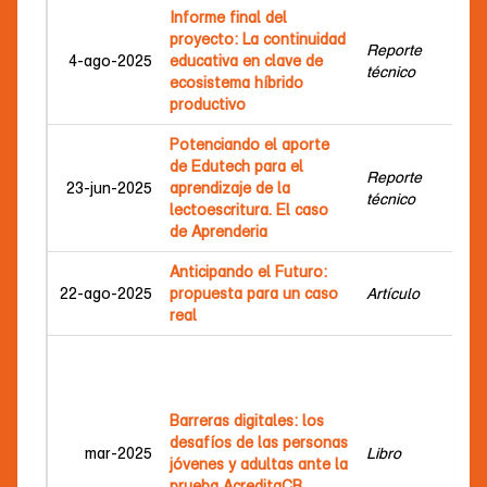
Informe final del
Gir
proyecto: La continuidad
Mo
Reporte
4-ago-2025
educativa en clave de
Paz
técnico
ecosistema híbrido
Aix
productivo
Ev
Potenciando el aporte
Fu
de Edutech para el
Reporte
Cei
23-jun-2025
aprendizaje de la
técnico
Int
lectoescritura. El caso
de 
de Aprenderia
Anticipando el Futuro:
Asp
22-ago-2025
propuesta para un caso
Artículo
Ro
real
Mo
Pig
Mar
Barreras digitales: los
Lau
desafíos de las personas
Da
mar-2025
Libro
jóvenes y adultas ante la
Ali
prueba AcreditaCB
Cou