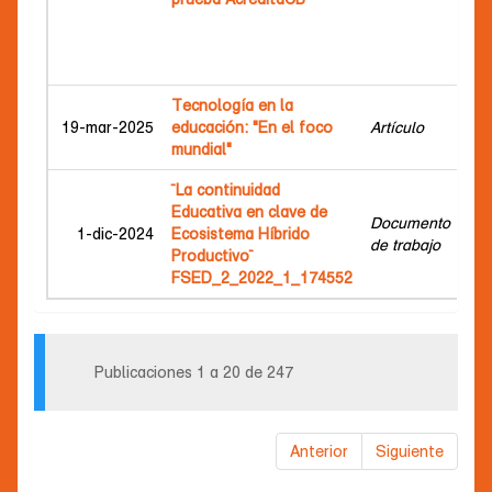
Lor
Wil
An
Tecnología en la
Asp
19-mar-2025
educación: "En el foco
Artículo
Ro
mundial"
¨La continuidad
Gir
Educativa en clave de
Documento
Mon
1-dic-2024
Ecosistema Híbrido
de trabajo
Paz
Productivo¨
Eve
FSED_2_2022_1_174552
Publicaciones 1 a 20 de 247
Anterior
Siguiente