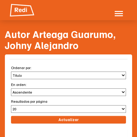
Skip
navigation
Autor Arteaga Guarumo,
Johny Alejandro
Ordenar por:
En orden:
Resultados por página