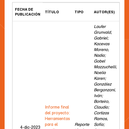
FECHA DE
TÍTULO
TIPO
AUTOR(ES)
PUBLICACIÓN
Laufer
Grunvald,
Gabriel;
Kacevas
Moreno,
Nadia;
Gobel
Mazzuchelli,
Noelia
Karen;
González
Bergonzoni,
Iván;
Borteiro,
Informe final
Claudio;
del proyecto:
Cortizas
Herramientas
Ramos,
para el
Reporte
Sofía;
4-dic-2023