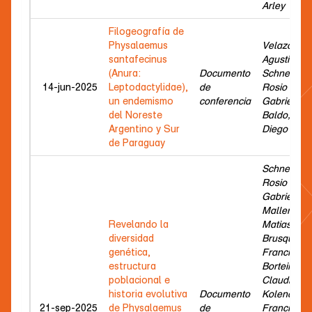
Arley
Filogeografía de
Physalaemus
Velazco,
santafecinus
Agustina;
(Anura:
Documento
Schneider,
14-jun-2025
Leptodactylidae),
de
Rosio
un endemismo
conferencia
Gabriela;
del Noreste
Baldo,
Argentino y Sur
Diego
de Paraguay
Schneider,
Rosio
Gabriela;
Malleret,
Revelando la
Matias;
diversidad
Brusquetti,
genética,
Francisco;
estructura
Borteiro,
poblacional e
Claudio;
historia evolutiva
Documento
Kolenc,
21-sep-2025
de Physalaemus
de
Francisco;