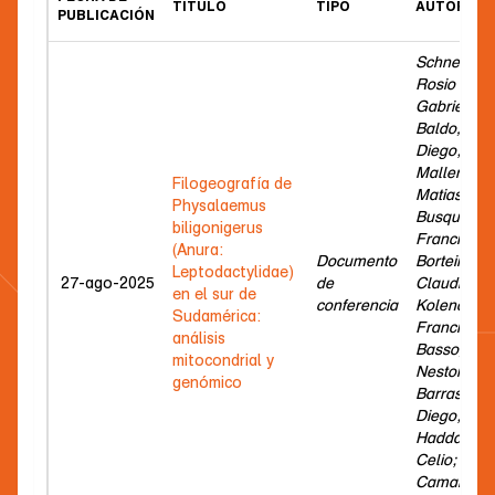
TÍTULO
TIPO
AUTOR(ES)
PUBLICACIÓN
Schneider,
Rosio
Gabriela;
Baldo,
Diego;
Malleret,
Filogeografía de
Matias;
Physalaemus
Busquetti,
biligonigerus
Francisco;
(Anura:
Documento
Borteiro,
Leptodactylidae)
27-ago-2025
de
Claudio;
en el sur de
conferencia
Kolenc,
Sudamérica:
Francisco;
análisis
Basso,
mitocondrial y
Nestor;
genómico
Barrasso,
Diego;
Haddad,
Celio;
Camargo,