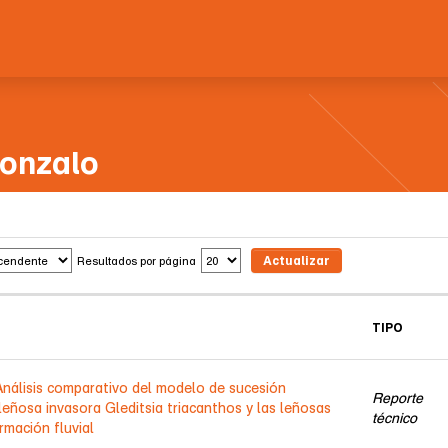
Gonzalo
Resultados por página
TIPO
 Análisis comparativo del modelo de sucesión
Reporte
leñosa invasora Gleditsia triacanthos y las leñosas
técnico
rmación fluvial