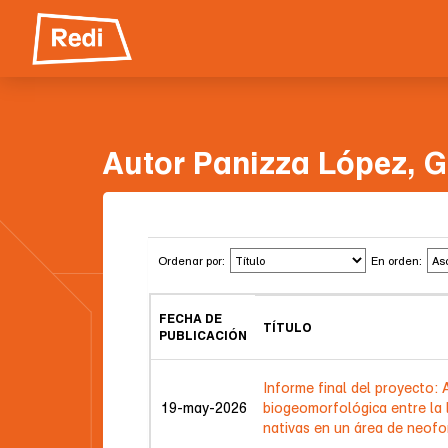
Skip
navigation
Autor Panizza López, 
Ordenar por:
En orden:
FECHA DE
TÍTULO
PUBLICACIÓN
Informe final del proyecto:
19-may-2026
biogeomorfológica entre la 
nativas en un área de neofo