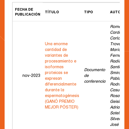
FECHA DE
TÍTULO
TIPO
AUTOR(ES
PUBLICACIÓN
Romeo
Cardeillac
Carlos;
Una enorme
Trovero,
cantidad de
María
variantes de
Fernanda;
procesamiento e
Radío,
isoformas
Santiago;
Documento
proteicas se
Smircich,
nov-2023
de
expresan
Pablo;
conferencia
diferencialmente
Rodríguez
durante la
Casuriaga
espermatogénesis
Rosana;
(GANÓ PREMIO
Geisinger,
MEJOR PÓSTER)
Adriana;
Sotelo-
Silveira
José