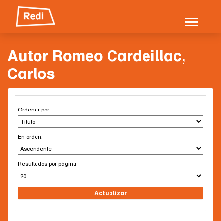
Skip
navigation
Autor Romeo Cardeillac,
Carlos
Ordenar por:
En orden:
Resultados por página