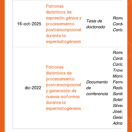
Patrones
distintivos de
expresión génica y
Romeo
Tesis de
16-oct-2025
procesamiento
Cardeillac
doctorado
postranscripcional
Carlos
durante la
espermatogénesis
Romeo
Cardeillac
Carlos;
Patrones
Trovero,
distintivos de
María
procesamiento
Documento
Fernanda;
postranscripcional
dic-2022
de
Radío,
y generación de
conferencia
Santiago;
nuevas isoformas
Sotelo-
durante la
Silveira,
espermatogénesis
José;
Geisinger,
Adriana