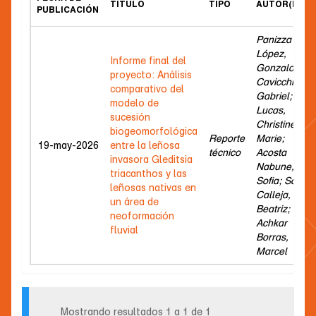
TÍTULO
TIPO
AUTOR(ES)
PUBLICACIÓN
Panizza
López,
Informe final del
Gonzalo;
proyecto: Análisis
Cavicchioli,
comparativo del
Gabriel;
modelo de
Lucas,
sucesión
Christine
biogeomorfológica
Reporte
Marie;
19-may-2026
entre la leñosa
técnico
Acosta
invasora Gleditsia
Nabune,
triacanthos y las
Sofia; Sosa
leñosas nativas en
Calleja,
un área de
Beatriz;
neoformación
Achkar
fluvial
Borras,
Marcel
Mostrando resultados 1 a 1 de 1