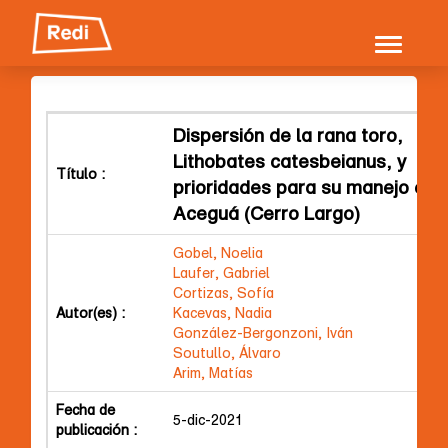
Skip
navigation
Dispersión de la rana toro,
Lithobates catesbeianus, y
Título :
prioridades para su manejo en
Aceguá (Cerro Largo)
Gobel, Noelia
Laufer, Gabriel
Cortizas, Sofía
Autor(es) :
Kacevas, Nadia
González-Bergonzoni, Iván
Soutullo, Álvaro
Arim, Matías
Fecha de
5-dic-2021
publicación :