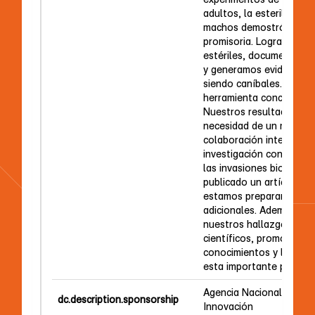
adultos, la esterilizació
machos demostró ser un
promisoria. Logramos o
estériles, documentar e
y generamos evidencia d
siendo caníbales. Esta e
herramienta concreta pa
Nuestros resultados des
necesidad de un monitor
colaboración interinstitu
investigación constante
las invasiones biológic
publicado un artículo cie
estamos preparando tre
adicionales. Además, p
nuestros hallazgos en 
científicos, promoviendo
conocimientos y la conc
esta importante problem
Agencia Nacional de Inv
dc.description.sponsorship
Innovación