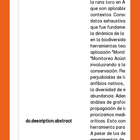
la rana toro en Aceguá,
que son aplicables a otr
contextos. Consolidamo
datos exhaustiva (de má
que fue fundamental pa
la dinámica de la invasi
en la biodiversidad loca
herramientas tecnológi
aplicación "Monitoreo de
"Monitoreo Acústico de
involucrando a la comuni
conservación. Reportam
perjudiciales de la rana 
anfibios nativos, con un
la diversidad de especies
abundancia. Además, me
análisis de grafos, prov
propagación de la rana 
priorizamos medidas de 
dc.description.abstract
críticas. Esto constituy
herramienta para planifi
A pesar de los desafíos 
experimentos de atracci