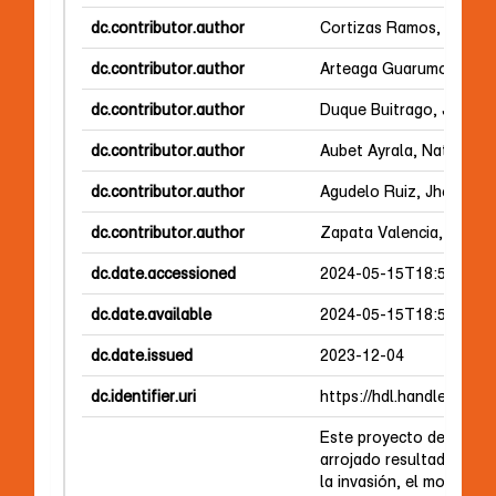
dc.contributor.author
Cortizas Ramos, Sofía
dc.contributor.author
Arteaga Guarumo, Johny
dc.contributor.author
Duque Buitrago, Johan 
dc.contributor.author
Aubet Ayrala, Natalie R.
dc.contributor.author
Agudelo Ruiz, Jhonny A
dc.contributor.author
Zapata Valencia, Jorge 
dc.date.accessioned
2024-05-15T18:50:51Z
dc.date.available
2024-05-15T18:50:51Z
dc.date.issued
2023-12-04
dc.identifier.uri
https://hdl.handle.net/2
Este proyecto de invest
arrojado resultados sign
la invasión, el monitore