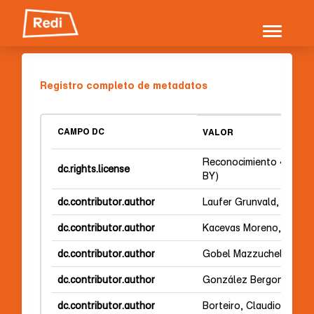
Skip
navigation
Registro completo de metadatos
CAMPO DC
VALOR
Reconocimiento 4.0 Inte
dc.rights.license
BY)
dc.contributor.author
Laufer Grunvald, Gabrie
dc.contributor.author
Kacevas Moreno, Nadia
dc.contributor.author
Gobel Mazzuchelli, Noel
dc.contributor.author
González Bergonzoni, I
dc.contributor.author
Borteiro, Claudio