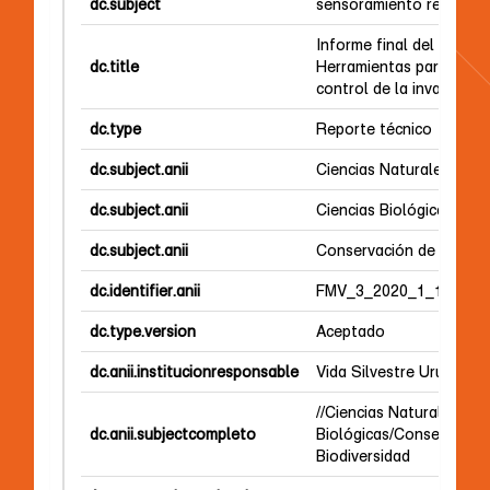
dc.subject
sensoramiento remoto
Informe final del proyec
dc.title
Herramientas para el mo
control de la invasión d
dc.type
Reporte técnico
dc.subject.anii
Ciencias Naturales y Ex
dc.subject.anii
Ciencias Biológicas
dc.subject.anii
Conservación de la Biod
dc.identifier.anii
FMV_3_2020_1_162548
dc.type.version
Aceptado
dc.anii.institucionresponsable
Vida Silvestre Uruguay
//Ciencias Naturales y E
dc.anii.subjectcompleto
Biológicas/Conservación
Biodiversidad