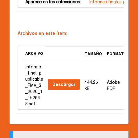
Aparece en las colecciones:
Informes finales publica
Archivos en este ítem:
ARCHIVO
TAMAÑO
FORMATO
Informe
_final_p
ublicable
144.25
Adobe
Descargar
_FMV_3
kB
PDF
_2020_1
_16254
8.pdf