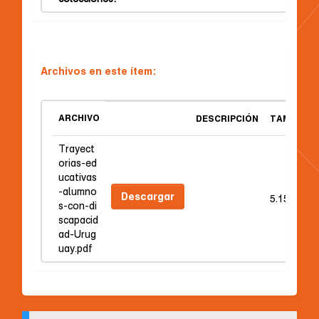
Archivos en este ítem:
ARCHIVO
DESCRIPCIÓN
TAMAÑO
Trayect
orias-ed
ucativas
-alumno
Descargar
5.15 MB
s-con-di
scapacid
ad-Urug
uay.pdf