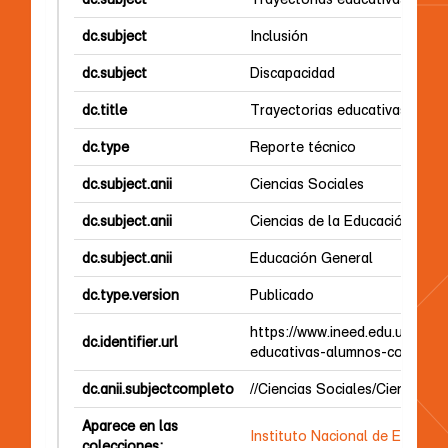
dc.subject
Inclusión
dc.subject
Discapacidad
dc.title
Trayectorias educativas de a
dc.type
Reporte técnico
dc.subject.anii
Ciencias Sociales
dc.subject.anii
Ciencias de la Educación
dc.subject.anii
Educación General
dc.type.version
Publicado
https://www.ineed.edu.uy/imag
dc.identifier.url
educativas-alumnos-con-disc
dc.anii.subjectcompleto
//Ciencias Sociales/Ciencias 
Aparece en las
Instituto Nacional de Evaluac
colecciones: