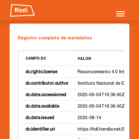
Skip
navigation
Registro completo de metadatos
CAMPO DC
VALOR
dc.rights.license
Reconocimiento 4.0 Internacio
dc.contributor.author
Instituto Nacional de Evaluac
dc.date.accessioned
2025-09-04T16:36:40Z
dc.date.available
2025-09-04T16:36:40Z
dc.date.issued
2025-08-14
dc.identifier.uri
https://hdl.handle.net/20.500