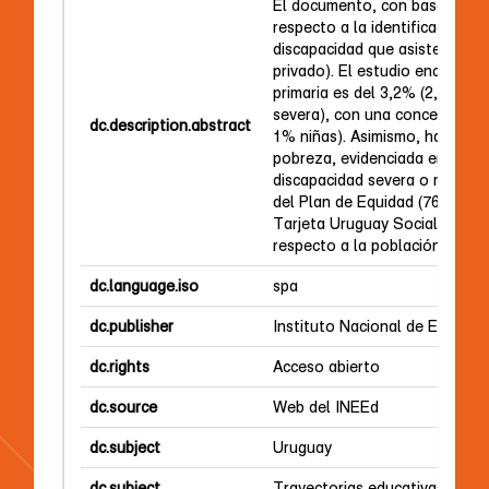
El documento, con base en Aris
respecto a la identificación y
discapacidad que asisten al si
privado). El estudio encontró 
primaria es del 3,2% (2,3% le
severa), con una concentració
dc.description.abstract
1% niñas). Asimismo, halló una
pobreza, evidenciada en los a
discapacidad severa o muy sev
del Plan de Equidad (76,6%), 
Tarjeta Uruguay Social Doble 
respecto a la población total.
dc.language.iso
spa
dc.publisher
Instituto Nacional de Evaluac
dc.rights
Acceso abierto
dc.source
Web del INEEd
dc.subject
Uruguay
dc.subject
Trayectorias educativas