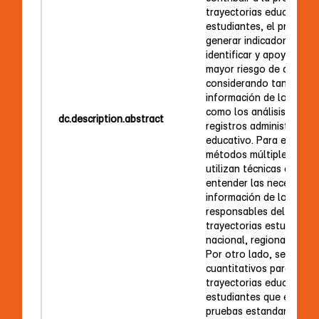
trayectorias educativas 
estudiantes, el present
generar indicadores útil
identificar y apoyar a l
mayor riesgo de aband
considerando tanto las
información de los acto
como los análisis estadí
dc.description.abstract
registros administrativo
educativo. Para ello, se
métodos múltiples. Por 
utilizan técnicas cualita
entender las necesidade
información de los acto
responsables del seguim
trayectorias estudiantile
nacional, regional y de 
Por otro lado, se realiza
cuantitativos para carac
trayectorias educativas 
estudiantes que en 2018
pruebas estandarizadas