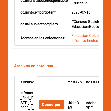
dc.anii.institucionresponsable
Educativa
dc.rights.embargoterm
2026-07-15
//Ciencias Sociales/Cienc
dc.anii.subjectcompleto
Educación/Educación Ge
Fundación Ceibal
Aparece en las colecciones:
Informes finales publica
Archivos en este ítem:
ARCHIVO
TAMAÑO
FORMATO
Informe
_final_F
SED_2_
401.13
Adobe
Descargar
2022_1_
kB
PDF