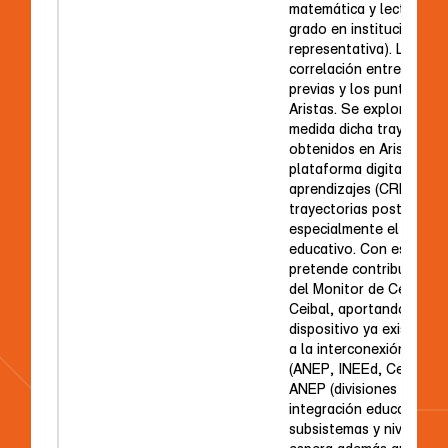
matemática y lectura Ar
grado en instituciones p
representativa). Luego s
correlación entre las tr
previas y los puntajes o
Aristas. Se explora ade
medida dicha trayectoria
obtenidos en Aristas y e
plataforma digital de ge
aprendizajes (CREA) pre
trayectorias posteriores
especialmente el egres
educativo. Con este pro
pretende contribuir al d
del Monitor de Centros
Ceibal, aportando insum
dispositivo ya existente
a la interconexión entre
(ANEP, INEEd, Ceibal), a
ANEP (divisiones de plan
integración educativa) y
subsistemas y niveles e