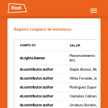
Skip
navigation
Registro completo de metadatos
CAMPO DC
VALOR
Reconocimiento 4.0 Inte
dc.rights.license
BY)
dc.contributor.author
Seijas Alonso, Maria No
dc.contributor.author
Viñas Forcade, Jennifer
dc.contributor.author
Rodríguez Dupont, Fede
dc.contributor.author
Castelao Cabrera, Marí
dc.contributor.author
Urraburu Bordón, Joana