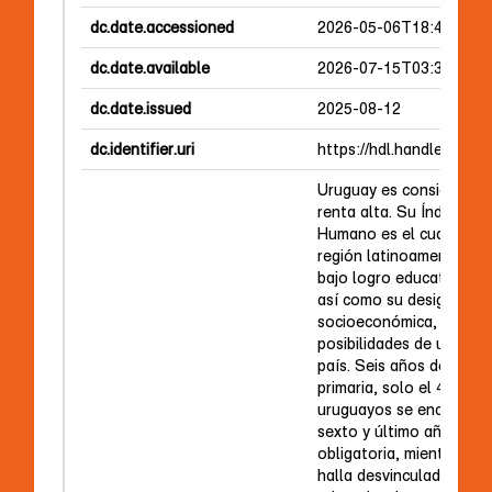
dc.date.accessioned
2026-05-06T18:48:56Z
dc.date.available
2026-07-15T03:30:12Z
dc.date.issued
2025-08-12
dc.identifier.uri
https://hdl.handle.net/2
Uruguay es considerado 
renta alta. Su Índice de
Humano es el cuarto más
región latinoamericana. 
bajo logro educativo de
así como su desigual dis
socioeconómica, reduce
posibilidades de un mayo
país. Seis años después
primaria, solo el 40% de
uruguayos se encuentra
sexto y último año de e
obligatoria, mientras qu
halla desvinculado del 