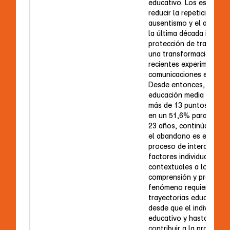
educativo. Los esfuerzo
reducir la repetición de 
ausentismo y el abando
la última década incluye
protección de trayectori
una transformación curri
recientes experimentos
comunicaciones escritas 
Desde entonces, la tasa
educación media obliga
más de 13 puntos porcen
en un 51,6% para la pob
23 años, continúa siend
el abandono es el resul
proceso de interacción 
factores individuales, in
contextuales a lo largo 
comprensión y prevenci
fenómeno requieren el an
trayectorias educativas:
desde que el individuo i
educativo y hasta que sa
contribuir a la protecció