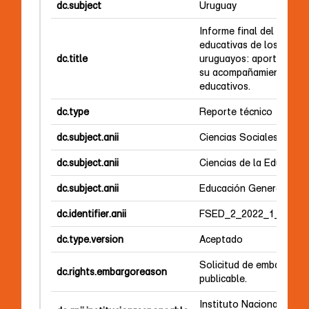
dc.subject
Uruguay
Informe final del proyec
educativas de los estud
dc.title
uruguayos: aportando i
su acompañamiento desd
educativos.
dc.type
Reporte técnico
dc.subject.anii
Ciencias Sociales
dc.subject.anii
Ciencias de la Educació
dc.subject.anii
Educación General
dc.identifier.anii
FSED_2_2022_1_17447
dc.type.version
Aceptado
Solicitud de embargo de
dc.rights.embargoreason
publicable.
Instituto Nacional de E