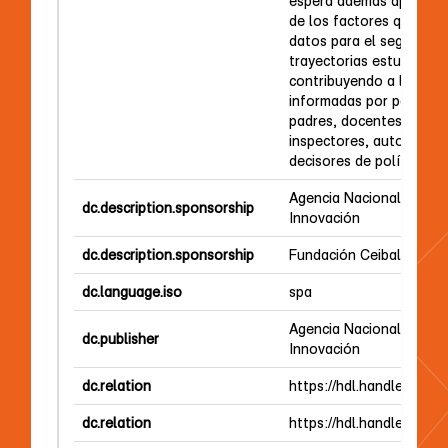
espera además aportar 
de los factores que faci
datos para el seguimien
trayectorias estudiantile
contribuyendo a la toma
informadas por parte de
padres, docentes, direct
inspectores, autoridade
decisores de políticas pú
Agencia Nacional de Inv
dc.description.sponsorship
Innovación
dc.description.sponsorship
Fundación Ceibal
dc.language.iso
spa
Agencia Nacional de Inv
dc.publisher
Innovación
dc.relation
https://hdl.handle.net/2
dc.relation
https://hdl.handle.net/2