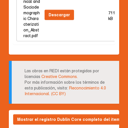
nical and
Sociode
mograph
711.77
Descargar
ic Chara
kB
cterizati
on_Abst
ract.pdf
Las obras en REDI están protegidas por
licencias
Creative Commons.
Por más información sobre los términos de
esta publicación, visita:
Reconocimiento 4.0
Internacional. (CC BY)
Mostrar el registro Dublin Core completo del ítem