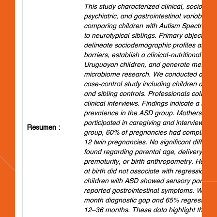
This study characterized clinical, sociodem
psychiatric, and gastrointestinal variables i
comparing children with Autism Spectrum 
to neurotypical siblings. Primary objectives
delineate sociodemographic profiles and s
barriers, establish a clinical-nutritional base
Uruguayan children, and generate metadata
microbiome research. We conducted a cros
case-control study including children aged
and sibling controls. Professionals collecte
clinical interviews. Findings indicate a hig
prevalence in the ASD group. Mothers pre
participated in caregiving and interviews. I
Resumen :
group, 60% of pregnancies had complicatio
12 twin pregnancies. No significant differe
found regarding parental age, delivery met
prematurity, or birth anthropometry. Head 
at birth did not associate with regression or 
children with ASD showed sensory particula
reported gastrointestinal symptoms. We ob
month diagnostic gap and 65% regression 
12–36 months. These data highlight the ne