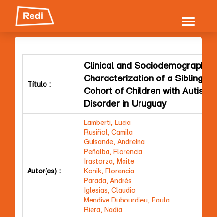
Skip
navigation
Clinical and Sociodemographic
Characterization of a Sibling-M
Título :
Cohort of Children with Autism
Disorder in Uruguay
Lamberti, Lucia
Rusiñol, Camila
Guisande, Andreina
Peñalba, Florencia
Irastorza, Maite
Autor(es) :
Konik, Florencia
Parada, Andrés
Iglesias, Claudio
Mendive Dubourdieu, Paula
Riera, Nadia