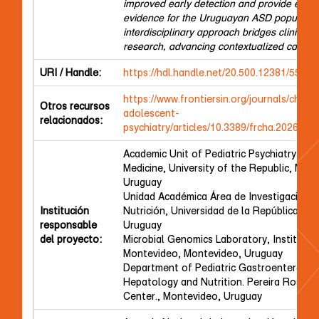
improved early detection and provide essent
evidence for the Uruguayan ASD population
interdisciplinary approach bridges clinical 
research, advancing contextualized care i
URI / Handle:
https://hdl.handle.net/20.500.12381/5550
https://www.frontiersin.org/journals/child-
Otros recursos
adolescent-
relacionados:
psychiatry/articles/10.3389/frcha.2026.18
Academic Unit of Pediatric Psychiatry, Sc
Medicine, University of the Republic, Mon
Uruguay
Unidad Académica Área de Investigación, 
Institución
Nutrición, Universidad de la República, M
responsable
Uruguay
del proyecto:
Microbial Genomics Laboratory, Institut P
Montevideo, Montevideo, Uruguay
Department of Pediatric Gastroenterolog
Hepatology and Nutrition. Pereira Rossell
Center., Montevideo, Uruguay