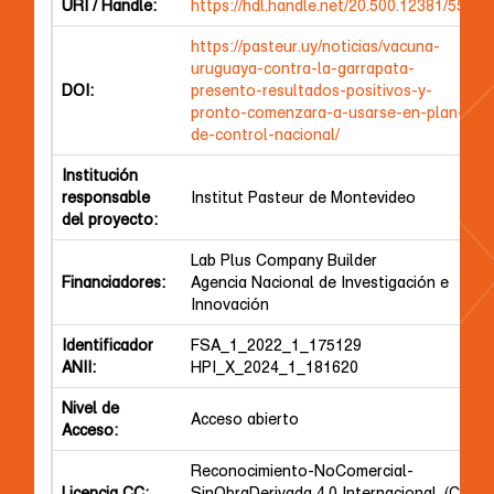
URI / Handle:
https://hdl.handle.net/20.500.12381/5579
https://pasteur.uy/noticias/vacuna-
uruguaya-contra-la-garrapata-
DOI:
presento-resultados-positivos-y-
pronto-comenzara-a-usarse-en-plan-
de-control-nacional/
Institución
responsable
Institut Pasteur de Montevideo
del proyecto:
Lab Plus Company Builder
Financiadores:
Agencia Nacional de Investigación e
Innovación
Identificador
FSA_1_2022_1_175129
ANII:
HPI_X_2024_1_181620
Nivel de
Acceso abierto
Acceso:
Reconocimiento-NoComercial-
Licencia CC:
SinObraDerivada 4.0 Internacional. (CC