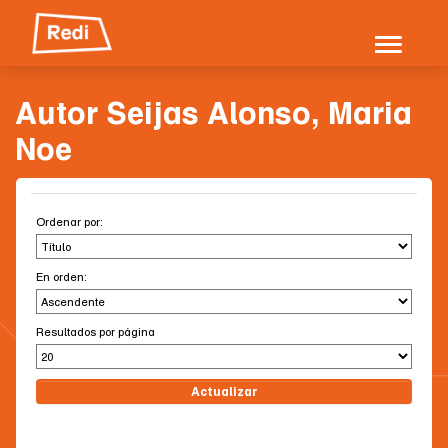
Skip
navigation
Autor Seijas Alonso, Maria
Noe
Ordenar por:
En orden:
Resultados por página