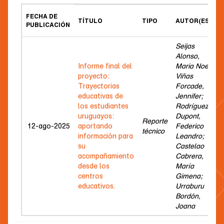
FECHA DE
TÍTULO
TIPO
AUTOR(ES)
PUBLICACIÓN
Seijas
Alonso,
Informe final del
Maria Noe;
proyecto:
Viñas
Trayectorias
Forcade,
educativas de
Jennifer;
los estudiantes
Rodríguez
uruguayos:
Dupont,
Reporte
12-ago-2025
aportando
Federico
técnico
información para
Leandro;
su
Castelao
acompañamiento
Cabrera,
desde los
María
centros
Gimena;
educativos.
Urraburu
Bordón,
Joana