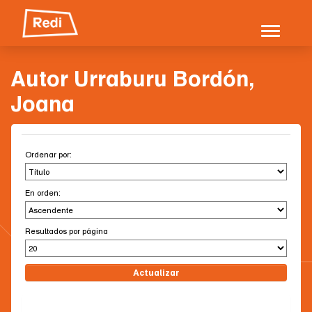
Skip
navigation
Autor Urraburu Bordón,
Joana
Ordenar por:
En orden:
Resultados por página