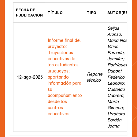
FECHA DE
TÍTULO
TIPO
AUTOR(ES)
PUBLICACIÓN
Seijas
Alonso,
Informe final del
Maria Noe;
proyecto:
Viñas
Trayectorias
Forcade,
educativas de
Jennifer;
los estudiantes
Rodríguez
uruguayos:
Dupont,
Reporte
12-ago-2025
aportando
Federico
técnico
información para
Leandro;
su
Castelao
acompañamiento
Cabrera,
desde los
María
centros
Gimena;
educativos.
Urraburu
Bordón,
Joana