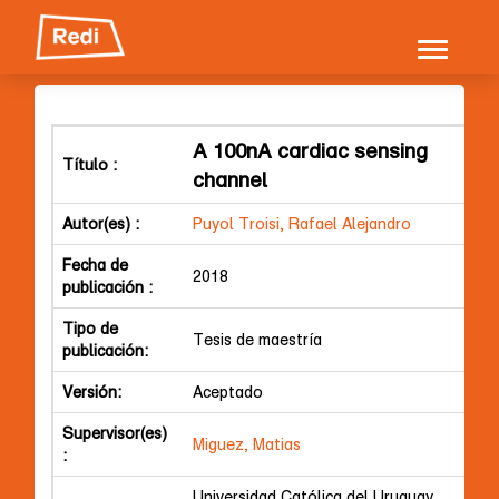
Skip
navigation
A 100nA cardiac sensing
Título :
channel
Autor(es) :
Puyol Troisi, Rafael Alejandro
Fecha de
2018
publicación :
Tipo de
Tesis de maestría
publicación:
Versión:
Aceptado
Supervisor(es)
Miguez, Matias
:
Universidad Católica del Uruguay