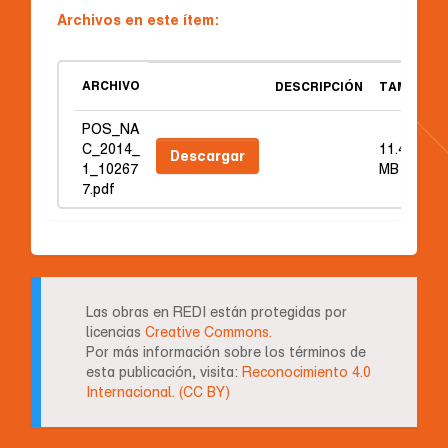
Archivos en este ítem:
ARCHIVO
DESCRIPCIÓN
TAMAÑO
POS_NA
C_2014_
11.43
Descargar
1_10267
MB
7.pdf
Las obras en REDI están protegidas por
licencias
Creative Commons.
Por más información sobre los términos de
esta publicación, visita:
Reconocimiento 4.0
Internacional. (CC BY)