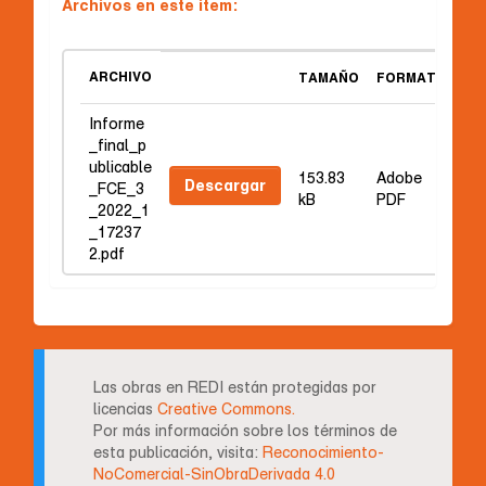
Archivos en este ítem:
ARCHIVO
TAMAÑO
FORMATO
Informe
_final_p
ublicable
153.83
Adobe
Descargar
_FCE_3
kB
PDF
_2022_1
_17237
2.pdf
Las obras en REDI están protegidas por
licencias
Creative Commons.
Por más información sobre los términos de
esta publicación, visita:
Reconocimiento-
NoComercial-SinObraDerivada 4.0