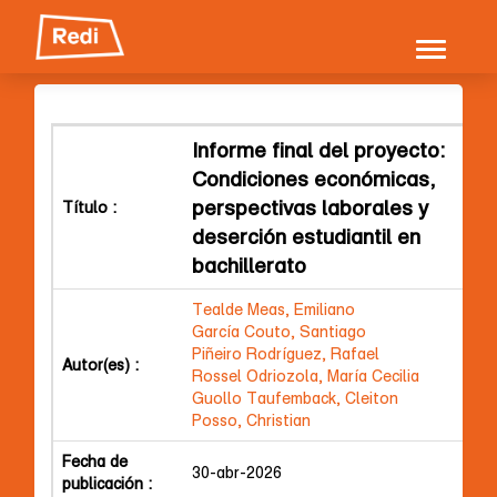
Skip
navigation
Informe final del proyecto:
Condiciones económicas,
perspectivas laborales y
Título :
deserción estudiantil en
bachillerato
Tealde Meas, Emiliano
García Couto, Santiago
Piñeiro Rodríguez, Rafael
Autor(es) :
Rossel Odriozola, María Cecilia
Guollo Taufemback, Cleiton
Posso, Christian
Fecha de
30-abr-2026
publicación :